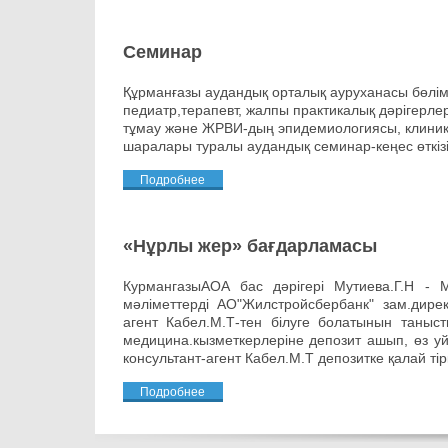
Семинар
Құрманғазы аудандық орталық ауруханасы бөлімі
педиатр,терапевт, жалпы практикалық дәрігерл
тұмау және ЖРВИ-дың эпидемиологиясы, клиник
шаралары туралы аудандық семинар-кеңес өткізі
Подробнее
«Нұрлы жер» бағдарламасы
КурмангазыАОА бас дәрігері Мутиева.Г.Н - 
мәліметтерді АО"Жилстройсбербанк" зам.дире
агент Кабел.М.Т-тен білуге болатынын таныст
медицина.кызметкерлеріне депозит ашып, өз уйі
консультант-агент Кабел.М.Т депозитке қалай ті
Подробнее