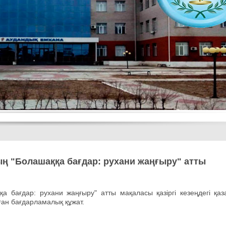
ң "Болашаққа бағдар: рухани жаңғыру" атты
 бағдар: рухани жаңғыру" атты мақаласы қазіргі кезеңдегі қаз
аған бағдарламалық құжат.