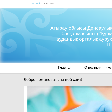
Русский
Казакша
Атырау облысы Денсаулық
басқармасының "Құр
аудандық орталық ауру
Ш
Главная
О поликлиннике
Добро пожаловать на веб сайт!