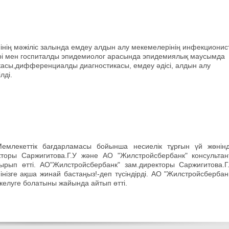
нің мәжіліс залында емдеу алдын алу мекемелерінің инфекционист
ері мен госпиталды эпидемиолог арасында эпидемиялық маусымда
асы,дифференциалды диагностикасы, емдеу әдісі, алдын алу
лді.
Мемлекеттік бағдарламасы бойынша несиелік тұрғын үй жөнін
кторы Саржигитова.Г.У және АО "Жилстройсбербанк" консультан
ырып өтті. АО"Жилстройсбербанк" зам.директоры Саржигитова.Г
нізге ақша жинай бастаңыз!-деп түсіндірді. АО "Жилстройсбербан
ркелуге болатыны жайында айтып өтті.