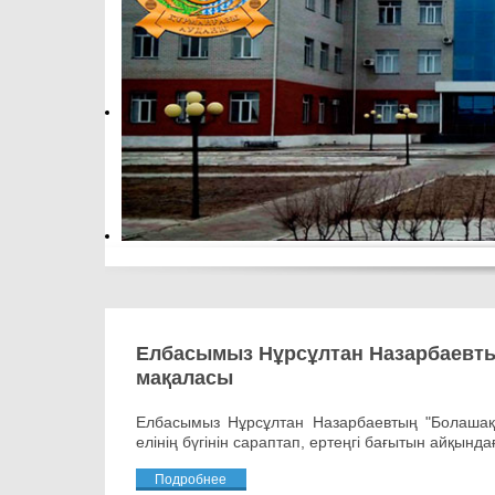
Елбасымыз Нұрсұлтан Назарбаевты
мақаласы
Елбасымыз Нұрсұлтан Назарбаевтың "Болашаққа
елінің бүгінін сараптап, ертеңгі бағытын айқынд
Подробнее