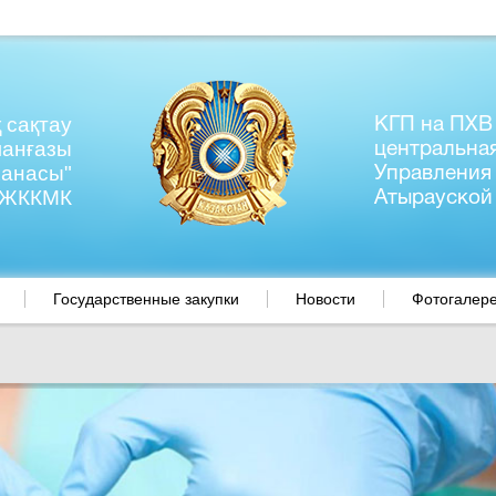
 сақтау
КГП на ПХВ
манғазы
центральна
ханасы"
Управления
ЖККМК
Атырауской
Государственные закупки
Новости
Фотогалер