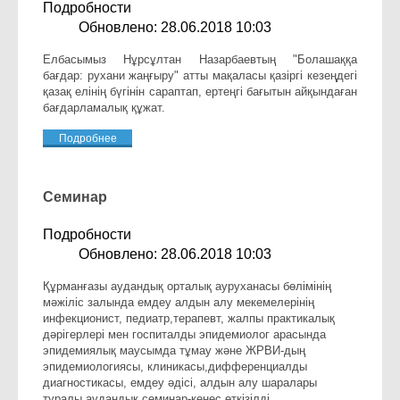
Подробности
Обновлено: 28.06.2018 10:03
Елбасымыз Нұрсұлтан Назарбаевтың "Болашаққа
бағдар: рухани жаңғыру" атты мақаласы қазіргі кезеңдегі
қазақ елінің бүгінін сараптап, ертеңгі бағытын айқындаған
бағдарламалық құжат.
Подробнее
Семинар
Подробности
Обновлено: 28.06.2018 10:03
Құрманғазы аудандық орталық ауруханасы бөлімінің
мәжіліс залында емдеу алдын алу мекемелерінің
инфекционист, педиатр,терапевт, жалпы практикалық
дәрігерлері мен госпиталды эпидемиолог арасында
эпидемиялық маусымда тұмау және ЖРВИ-дың
эпидемиологиясы, клиникасы,дифференциалды
диагностикасы, емдеу әдісі, алдын алу шаралары
туралы аудандық семинар-кеңес өткізілді.