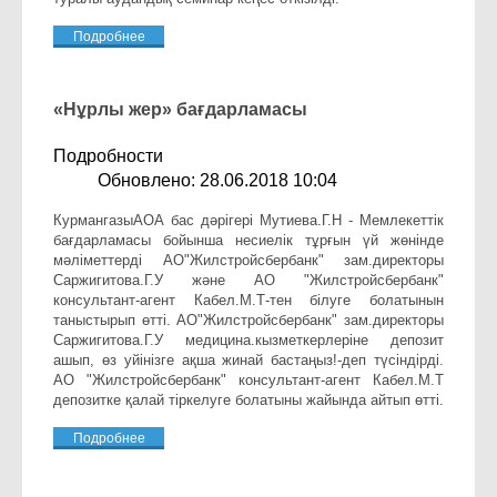
Подробнее
«Нұрлы жер» бағдарламасы
Подробности
Обновлено: 28.06.2018 10:04
КурмангазыАОА бас дәрігері Мутиева.Г.Н - Мемлекеттік
бағдарламасы бойынша несиелік тұрғын үй жөнінде
мәліметтерді АО"Жилстройсбербанк" зам.директоры
Саржигитова.Г.У және АО "Жилстройсбербанк"
консультант-агент Кабел.М.Т-тен білуге болатынын
таныстырып өтті. АО"Жилстройсбербанк" зам.директоры
Саржигитова.Г.У медицина.кызметкерлеріне депозит
ашып, өз уйінізге ақша жинай бастаңыз!-деп түсіндірді.
АО "Жилстройсбербанк" консультант-агент Кабел.М.Т
депозитке қалай тіркелуге болатыны жайында айтып өтті.
Подробнее