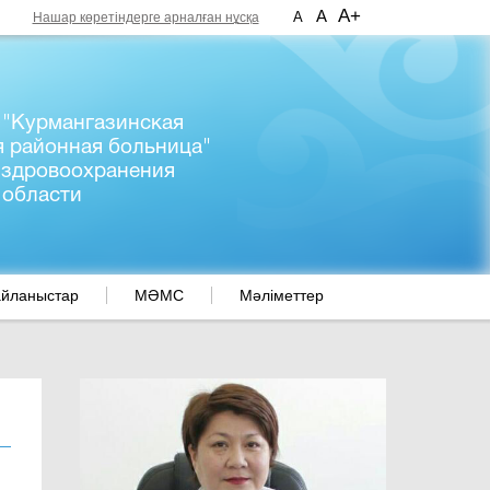
A+
A
A
Нашар көретіндерге арналған нұсқа
 "Курмангазинская
я районная больница"
 здровоохранения
 области
йланыстар
МӘМС
Мәліметтер