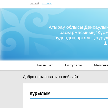
Русский
Казакша
Атырау облысы Денсаулық
басқармасының "Құр
аудандық орталық ауру
Ш
Басты бет
Біз туралы
Мемлекет
Добро пожаловать на веб сайт!
Кұрылым