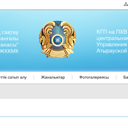
 сақтау
КГП на ПХВ
манғазы
центральна
ханасы"
Управления
ЖККМК
Атырауской
тік сатып алу
Жаналыктар
Фотогалереясы
Ба