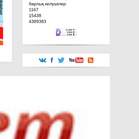
барлық келушілер:
1167
15438
4389383