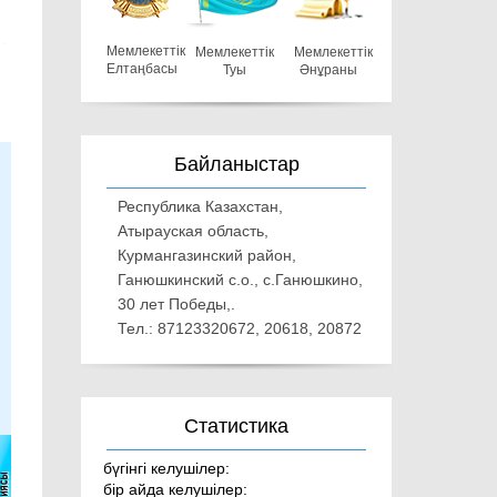
Мемлекеттiк
Мемлекеттiк
Мемлекеттiк
Елтаңбасы
Туы
Әнұраны
Байланыстар
Республика Казахстан,
Атырауская область,
Курмангазинский район,
Ганюшкинский с.о., с.Ганюшкино,
30 лет Победы,.
Тел.: 87123320672, 20618, 20872
Статистика
бүгінгі келушілер:
бір айда келушілер: