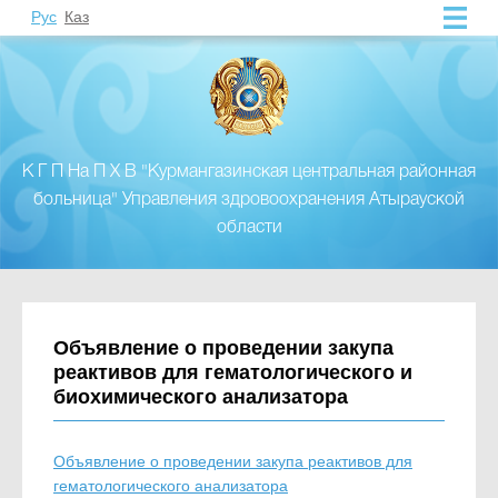
Рус
Каз
К Г П На П Х В "Курмангазинская центральная районная
больница" Управления здровоохранения Атырауской
области
Объявление о проведении закупа
реактивов для гематологического и
биохимического анализатора
Объявление о проведении закупа реактивов для
гематологического анализатора