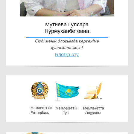
Мутиева Гулсара
Нурмуханбетовна
Сізді менің блогымда көргеніме
қуаныштымын!
Блогқа өту
Мемлекеттiк
Мемлекеттiк
Мемлекеттiк
Елтаңбасы
Туы
Әнұраны