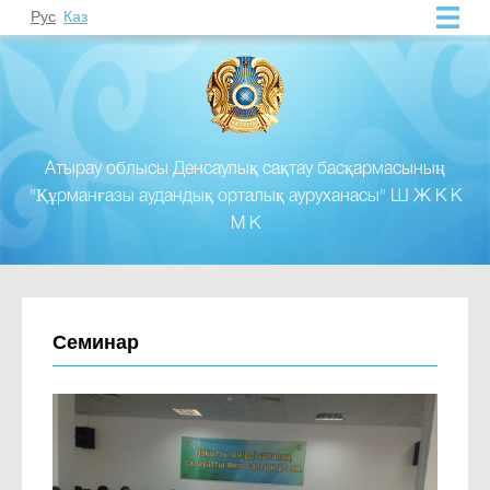
Рус
Каз
Атырау облысы Денсаулық сақтау басқармасының
"Құрманғазы аудандық орталық ауруханасы" Ш Ж К К
М К
Семинар