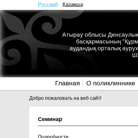
Русский
Казакша
Атырау облысы Денсаулық
басқармасының "Құр
аудандық орталық ауру
Ш
Главная
О поликлиннике
Добро пожаловать на веб сайт!
Семинар
Подробности