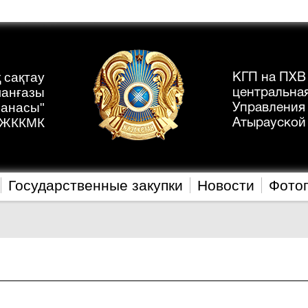
 сақтау
КГП на ПХВ
манғазы
центральна
ханасы"
Управления
ЖККМК
Атырауской
Государственные закупки
Новости
Фото