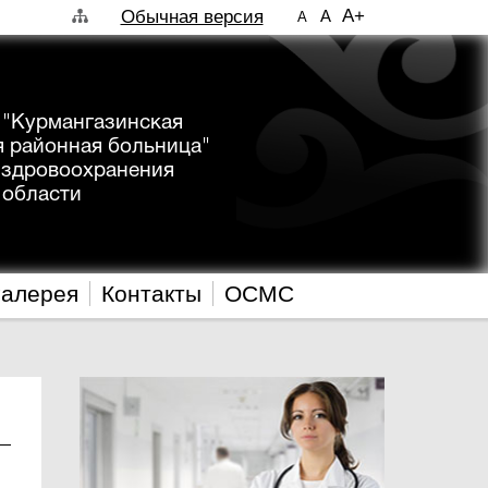
A+
Обычная версия
A
A
 "Курмангазинская
я районная больница"
 здровоохранения
 области
галерея
Контакты
ОСМС